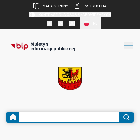
MAPA STRONY
INSTRUKCJA
KONTRAST DLA OSÓB SŁABOWIDZĄCYCH
PL
biuletyn
informacji publicznej