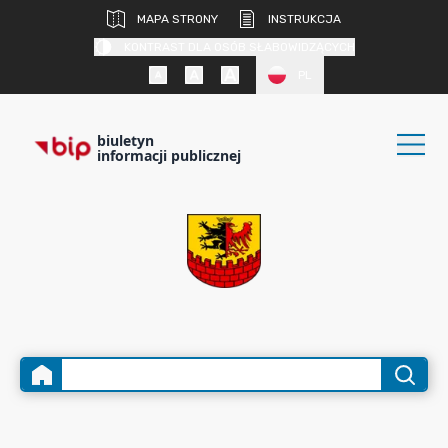
MAPA STRONY
INSTRUKCJA
KONTRAST DLA OSÓB SŁABOWIDZĄCYCH
PL
biuletyn
informacji publicznej