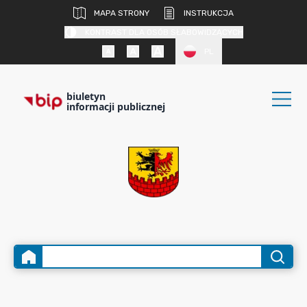
MAPA STRONY
INSTRUKCJA
KONTRAST DLA OSÓB SŁABOWIDZĄCYCH
PL
biuletyn
informacji publicznej