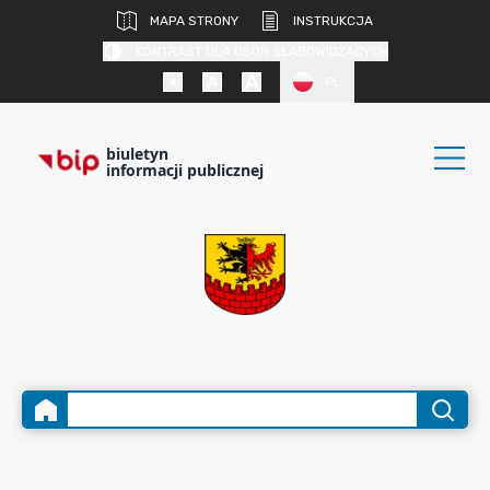
MAPA STRONY
INSTRUKCJA
KONTRAST DLA OSÓB SŁABOWIDZĄCYCH
PL
biuletyn
informacji publicznej