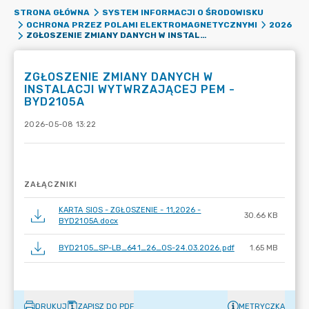
STRONA GŁÓWNA
SYSTEM INFORMACJI O ŚRODOWISKU
OCHRONA PRZEZ POLAMI ELEKTROMAGNETYCZNYMI
2026
ZGŁOSZENIE ZMIANY DANYCH W INSTALACJI WYTWRZAJĄCEJ PEM - BYD2105A
ZGŁOSZENIE ZMIANY DANYCH W
INSTALACJI WYTWRZAJĄCEJ PEM -
BYD2105A
2026-05-08 13:22
ZAŁĄCZNIKI
KARTA SIOS - ZGŁOSZENIE - 11,2026 -
30.66 KB
BYD2105A.docx
BYD2105_SP-LB_641_26_OS-24.03.2026.pdf
1.65 MB
DRUKUJ
ZAPISZ DO PDF
METRYCZKA