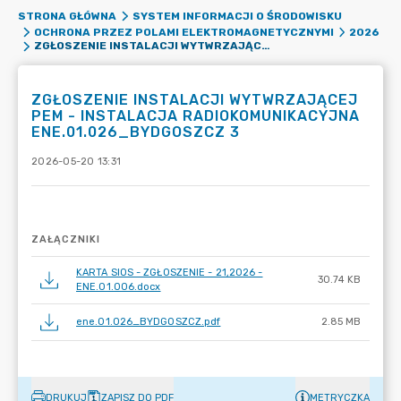
STRONA GŁÓWNA
SYSTEM INFORMACJI O ŚRODOWISKU
OCHRONA PRZEZ POLAMI ELEKTROMAGNETYCZNYMI
2026
ZGŁOSZENIE INSTALACJI WYTWRZAJĄCEJ PEM - INSTALACJA RADIOKOMUNIKACYJNA ENE.01.026_BYDGOSZCZ 3
ZGŁOSZENIE INSTALACJI WYTWRZAJĄCEJ
PEM - INSTALACJA RADIOKOMUNIKACYJNA
ENE.01.026_BYDGOSZCZ 3
2026-05-20 13:31
ZAŁĄCZNIKI
KARTA SIOS - ZGŁOSZENIE - 21,2026 -
30.74 KB
ENE.01.006.docx
ene.01.026_BYDGOSZCZ.pdf
2.85 MB
DRUKUJ
ZAPISZ DO PDF
METRYCZKA