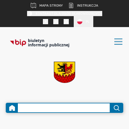
MAPA STRONY
INSTRUKCJA
KONTRAST DLA OSÓB SŁABOWIDZĄCYCH
PL
biuletyn
informacji publicznej