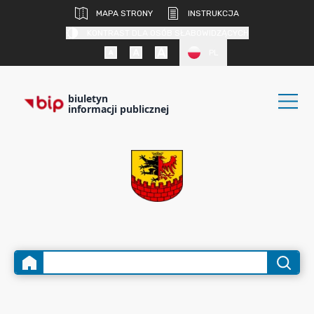
MAPA STRONY
INSTRUKCJA
KONTRAST DLA OSÓB SŁABOWIDZĄCYCH
PL
biuletyn
informacji publicznej