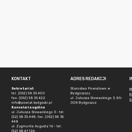
KONTAKT
ADRES REDAKCJI
Sekretariat
Starostwo Powiatowe w
M
tel. (052) 58 35 400
Bydgoszczy
R
fax. (052) 58 35 422
ul. Juliusza Słowackiego 3, 85-
S
info@powiat.bydgoski.pl
008 Bydgoszcz
Kancelaria ogólna
ul. Juliusza Słowackiego 3 - tel.
(52) 58 35 448, fax. (052) 58 35
448
ul. Zygmunta Augusta 16 - tel.
(52) 58 41 126