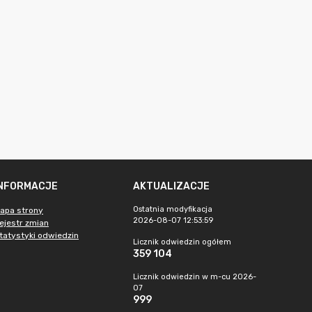
INFORMACJE
AKTUALIZACJE
Ostatnia modyfikacja
apa strony
2026-08-07 12:53:59
ejestr zmian
tatystyki odwiedzin
Licznik odwiedzin ogółem
359 104
Licznik odwiedzin w m-cu 2026-
07
999