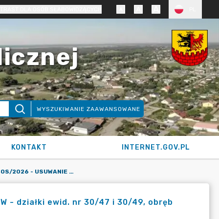
TRAST DLA OSÓB SŁABOWIDZĄCYCH
PL
licznej
WYSZUKIWANIE ZAAWANSOWANE
KONTAKT
INTERNET.GOV.PL
KARTA SIOS NR 15OS/2026 - USUWANIE DRZEW I KRZEWÓW - DZIAŁKI EWID. NR 30/47 I 30/49, OBRĘB EWID. NIEMCZ, GMINA OSIELSKO (DECYZJA)
 działki ewid. nr 30/47 i 30/49, obręb