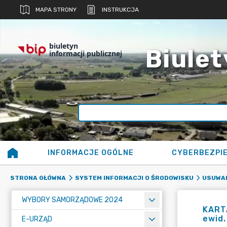
MAPA STRONY
INSTRUKCJA
biuletyn
Biulet
informacji publicznej
INFORMACJE OGÓLNE
CYBERBEZPI
STRONA GŁÓWNA
SYSTEM INFORMACJI O ŚRODOWISKU
USUWAN
WYBORY SAMORZĄDOWE 2024
KARTA
ewid.
E-URZĄD