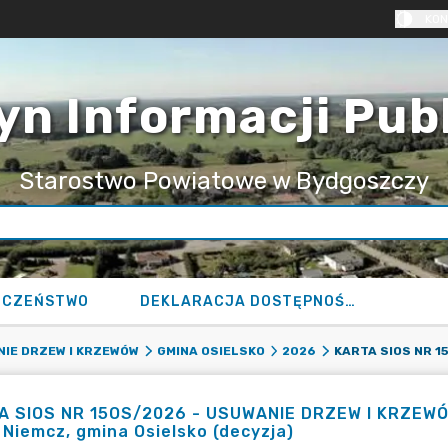
KON
yn Informacji Pub
Starostwo Powiatowe w Bydgoszczy
ECZEŃSTWO
DEKLARACJA DOSTĘPNOŚCI
IE DRZEW I KRZEWÓW
GMINA OSIELSKO
2026
 SIOS NR 15OS/2026 - USUWANIE DRZEW I KRZEWÓW -
 Niemcz, gmina Osielsko (decyzja)