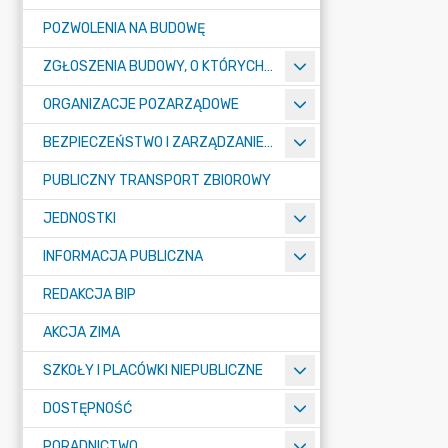
POZWOLENIA NA BUDOWĘ
ZGŁOSZENIA BUDOWY, O KTÓRYCH MOWA W ART. 29 UST. 1 PKT 1A, 2B I 19A USTAWY PRAWO BUDOWLANE
ORGANIZACJE POZARZĄDOWE
BEZPIECZEŃSTWO I ZARZĄDZANIE KRYZYSOWE
PUBLICZNY TRANSPORT ZBIOROWY
JEDNOSTKI
INFORMACJA PUBLICZNA
REDAKCJA BIP
AKCJA ZIMA
SZKOŁY I PLACÓWKI NIEPUBLICZNE
DOSTĘPNOŚĆ
PORADNICTWO