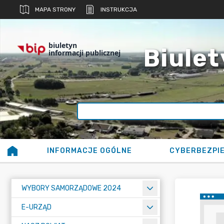
MAPA STRONY
INSTRUKCJA
biuletyn
Biulet
informacji publicznej
INFORMACJE OGÓLNE
CYBERBEZPI
WYBORY SAMORZĄDOWE 2024
E-URZĄD