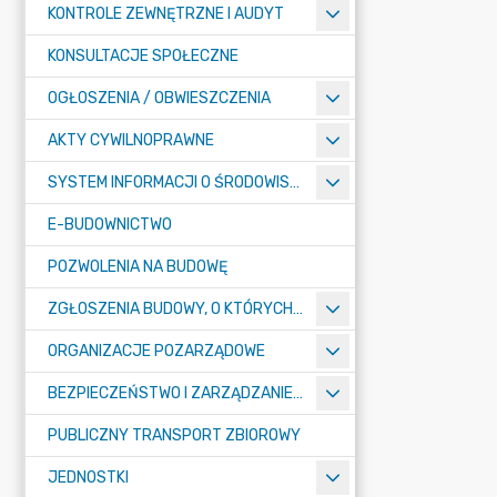
KONTROLE ZEWNĘTRZNE I AUDYT
KONSULTACJE SPOŁECZNE
OGŁOSZENIA / OBWIESZCZENIA
AKTY CYWILNOPRAWNE
SYSTEM INFORMACJI O ŚRODOWISKU
E-BUDOWNICTWO
POZWOLENIA NA BUDOWĘ
ZGŁOSZENIA BUDOWY, O KTÓRYCH MOWA W ART. 29 UST. 1 PKT 1A, 2B I 19A USTAWY PRAWO BUDOWLANE
ORGANIZACJE POZARZĄDOWE
BEZPIECZEŃSTWO I ZARZĄDZANIE KRYZYSOWE
PUBLICZNY TRANSPORT ZBIOROWY
JEDNOSTKI