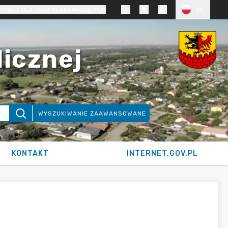
TRAST DLA OSÓB SŁABOWIDZĄCYCH
PL
licznej
WYSZUKIWANIE ZAAWANSOWANE
KONTAKT
INTERNET.GOV.PL