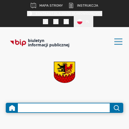
MAPA STRONY
INSTRUKCJA
KONTRAST DLA OSÓB SŁABOWIDZĄCYCH
PL
biuletyn
informacji publicznej