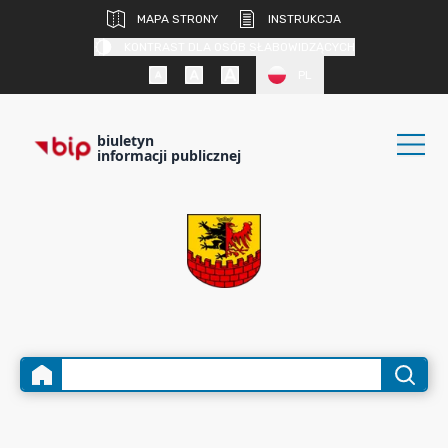
MAPA STRONY
INSTRUKCJA
KONTRAST DLA OSÓB SŁABOWIDZĄCYCH
PL
biuletyn
informacji publicznej