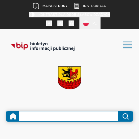
MAPA STRONY
INSTRUKCJA
KONTRAST DLA OSÓB SŁABOWIDZĄCYCH
PL
biuletyn
informacji publicznej