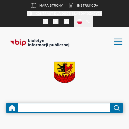
MAPA STRONY
INSTRUKCJA
KONTRAST DLA OSÓB SŁABOWIDZĄCYCH
PL
biuletyn
informacji publicznej