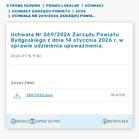
STRONA GŁÓWNA
PRAWO LOKALNE
UCHWAŁY
UCHWAŁY ZARZĄDU POWIATU
2026
UCHWAŁA NR 269/2026 ZARZĄDU POWIATU BYDGOSKIEGO Z DNIA 14 STYCZNIA 2026 R. W SPRAWIE UDZIELENIA UPOWAŻNIENIA.
Uchwała Nr 269/2026 Zarządu Powiatu
Bydgoskiego z dnia 14 stycznia 2026 r. w
sprawie udzielenia upoważnienia.
2026-01-15 11:50
ZAŁĄCZNIKI
269-2026.docx
18.41 KB
DRUKUJ
ZAPISZ DO PDF
METRYCZKA