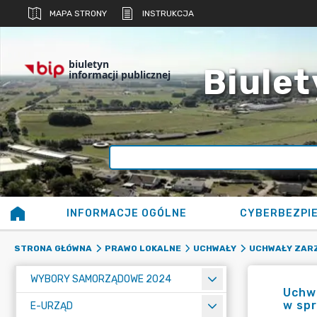
MAPA STRONY
INSTRUKCJA
biuletyn
Biulet
informacji publicznej
INFORMACJE OGÓLNE
CYBERBEZPI
STRONA GŁÓWNA
PRAWO LOKALNE
UCHWAŁY
UCHWAŁY ZAR
WYBORY SAMORZĄDOWE 2024
Uchwa
w sp
E-URZĄD