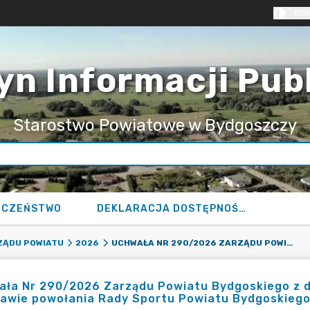
KON
yn Informacji Pub
Starostwo Powiatowe w Bydgoszczy
ECZEŃSTWO
DEKLARACJA DOSTĘPNOŚCI
UCHWAŁA NR 290/2026 ZARZĄDU POWIATU BYDGOSKIEGO Z DNIA 11 LUTEGO 2026 R. ZMIENIAJĄCA UCHWAŁĘ W SPRAWIE POWOŁANIA RADY SPORTU POWIATU BYDGOSKIEGO.
ZĄDU POWIATU
2026
ła Nr 290/2026 Zarządu Powiatu Bydgoskiego z dn
rawie powołania Rady Sportu Powiatu Bydgoskiego