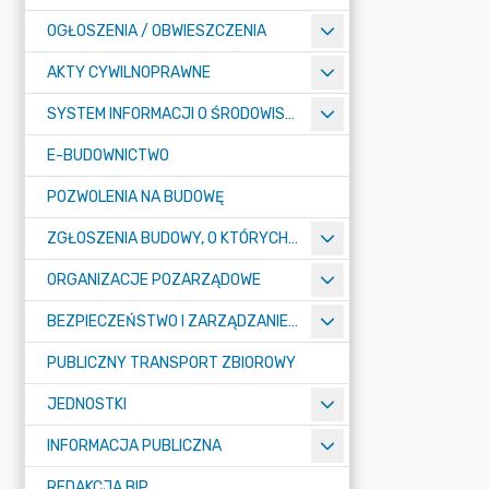
OGŁOSZENIA / OBWIESZCZENIA
AKTY CYWILNOPRAWNE
SYSTEM INFORMACJI O ŚRODOWISKU
E-BUDOWNICTWO
POZWOLENIA NA BUDOWĘ
ZGŁOSZENIA BUDOWY, O KTÓRYCH MOWA W ART. 29 UST. 1 PKT 1A, 2B I 19A USTAWY PRAWO BUDOWLANE
ORGANIZACJE POZARZĄDOWE
BEZPIECZEŃSTWO I ZARZĄDZANIE KRYZYSOWE
PUBLICZNY TRANSPORT ZBIOROWY
JEDNOSTKI
INFORMACJA PUBLICZNA
REDAKCJA BIP