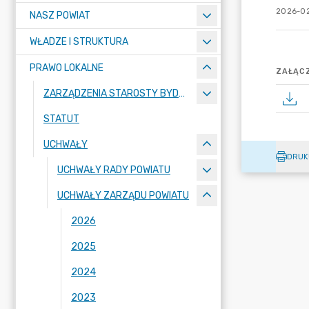
2026-02
NASZ POWIAT
WŁADZE I STRUKTURA
PRAWO LOKALNE
ZAŁĄCZ
ZARZĄDZENIA STAROSTY BYDGOSKIEGO
STATUT
UCHWAŁY
DRUK
UCHWAŁY RADY POWIATU
UCHWAŁY ZARZĄDU POWIATU
2026
2025
2024
2023