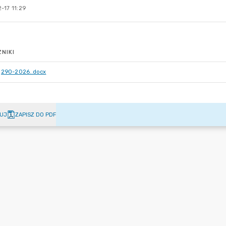
-17 11:29
NIKI
290-2026..docx
UJ
ZAPISZ DO PDF