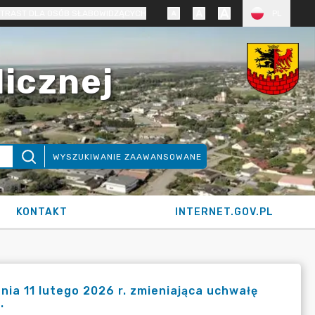
TRAST DLA OSÓB SŁABOWIDZĄCYCH
PL
licznej
WYSZUKIWANIE ZAAWANSOWANE
KONTAKT
INTERNET.GOV.PL
ia 11 lutego 2026 r. zmieniająca uchwałę
.