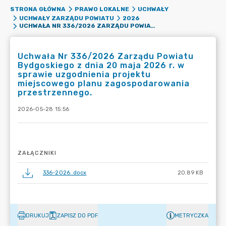
STRONA GŁÓWNA
PRAWO LOKALNE
UCHWAŁY
UCHWAŁY ZARZĄDU POWIATU
2026
UCHWAŁA NR 336/2026 ZARZĄDU POWIATU BYDGOSKIEGO Z DNIA 20 MAJA 2026 R. W SPRAWIE UZGODNIENIA PROJEKTU MIEJSCOWEGO PLANU ZAGOSPODAROWANIA PRZESTRZENNEGO.
Uchwała Nr 336/2026 Zarządu Powiatu
Bydgoskiego z dnia 20 maja 2026 r. w
sprawie uzgodnienia projektu
miejscowego planu zagospodarowania
przestrzennego.
2026-05-28 15:56
ZAŁĄCZNIKI
336-2026..docx
20.89 KB
DRUKUJ
ZAPISZ DO PDF
METRYCZKA