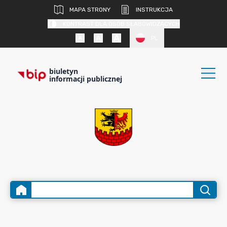
MAPA STRONY
INSTRUKCJA
KONTRAST DLA OSÓB SŁABOWIDZĄCYCH
PL
biuletyn
informacji publicznej