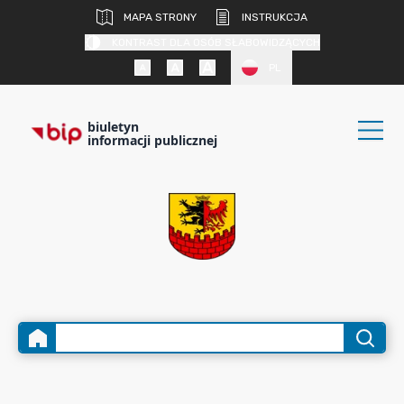
MAPA STRONY
INSTRUKCJA
KONTRAST DLA OSÓB SŁABOWIDZĄCYCH
PL
biuletyn
informacji publicznej