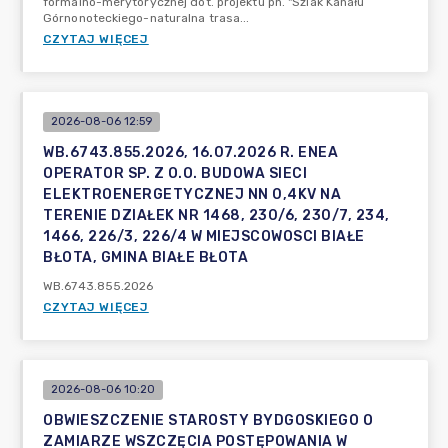
formalno-merytorycznej dot. projektu pn. "Szlak Kanału
Górnonoteckiego-naturalna trasa...
CZYTAJ WIĘCEJ
2026-08-06 12:59
WB.6743.855.2026, 16.07.2026 R. ENEA
OPERATOR SP. Z O.O. BUDOWA SIECI
ELEKTROENERGETYCZNEJ NN 0,4KV NA
TERENIE DZIAŁEK NR 1468, 230/6, 230/7, 234,
1466, 226/3, 226/4 W MIEJSCOWOSCI BIAŁE
BŁOTA, GMINA BIAŁE BŁOTA
WB.6743.855.2026
CZYTAJ WIĘCEJ
2026-08-06 10:20
OBWIESZCZENIE STAROSTY BYDGOSKIEGO O
ZAMIARZE WSZCZĘCIA POSTĘPOWANIA W