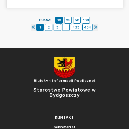
POKAŻ
:
10
25
50
100
1
2
3
...
433
434
Biuletyn Informacji Publicznej
Starostwo Powiatowe w
Bydgoszczy
KONTAKT
Sekretariat