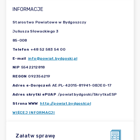
INFORMACJE
Starostwo Powiatowe w Bydgoszczy
Juliusza Słowackiego 3
85-008
Telefon
+48 52 583 54 00
E-mail
info@powiat.bydgoski.pl
NIP
5542212818
REGON
092356219
Adres e-Doręczeń
AE:PL-42015-81941-GBJEG-17
Adres skrytki ePUAP
/powiatbydgoski/SkrytkaESP
Strona WWW
http://powiat.bydgoski.pl
WIĘCEJ INFORMACJI
Załatw sprawę