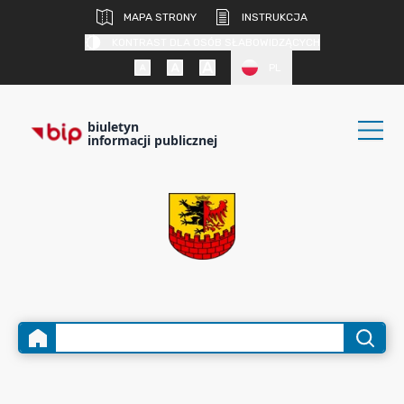
MAPA STRONY
INSTRUKCJA
KONTRAST DLA OSÓB SŁABOWIDZĄCYCH
PL
biuletyn
informacji publicznej