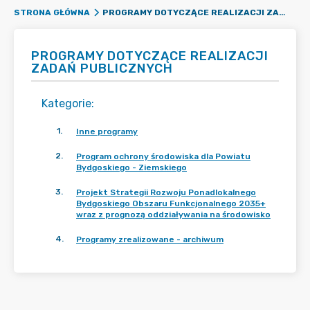
PROGRAMY DOTYCZĄCE REALIZACJI ZADAŃ PUBLICZNYCH
STRONA GŁÓWNA
PROGRAMY DOTYCZĄCE REALIZACJI
ZADAŃ PUBLICZNYCH
Kategorie
:
1
.
Inne programy
2
.
Program ochrony środowiska dla Powiatu
Bydgoskiego - Ziemskiego
3
.
Projekt Strategii Rozwoju Ponadlokalnego
Bydgoskiego Obszaru Funkcjonalnego 2035+
wraz z prognozą oddziaływania na środowisko
4
.
Programy zrealizowane - archiwum