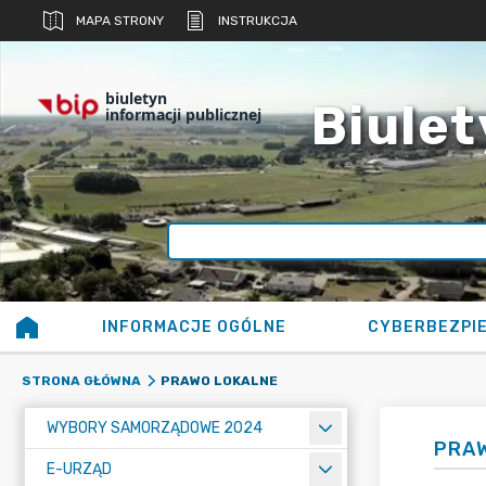
MAPA STRONY
INSTRUKCJA
biuletyn
Biulet
informacji publicznej
INFORMACJE OGÓLNE
CYBERBEZPI
PRAWO LOKALNE
STRONA GŁÓWNA
WYBORY SAMORZĄDOWE 2024
PRA
E-URZĄD