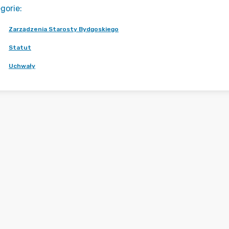
gorie
:
Zarządzenia Starosty Bydgoskiego
Statut
Uchwały