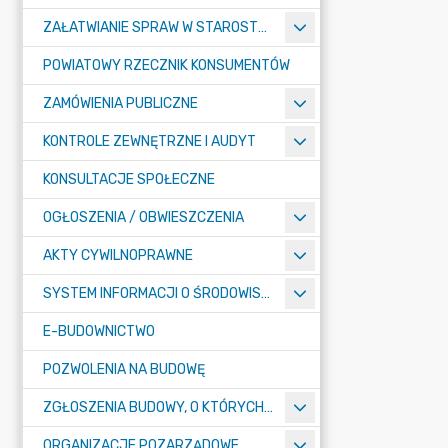
ZAŁATWIANIE SPRAW W STAROSTWIE
POWIATOWY RZECZNIK KONSUMENTÓW
ZAMÓWIENIA PUBLICZNE
KONTROLE ZEWNĘTRZNE I AUDYT
KONSULTACJE SPOŁECZNE
OGŁOSZENIA / OBWIESZCZENIA
AKTY CYWILNOPRAWNE
SYSTEM INFORMACJI O ŚRODOWISKU
E-BUDOWNICTWO
POZWOLENIA NA BUDOWĘ
ZGŁOSZENIA BUDOWY, O KTÓRYCH MOWA W ART. 29 UST. 1 PKT 1A, 2B I 19A USTAWY PRAWO BUDOWLANE
ORGANIZACJE POZARZĄDOWE