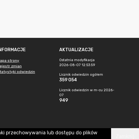
INFORMACJE
AKTUALIZACJE
Ostatnia modyfikacja
apa strony
2026-08-07 12:53:59
ejestr zmian
tatystyki odwiedzin
Licznik odwiedzin ogółem
359 054
Licznik odwiedzin w m-cu 2026-
07
949
nki przechowywania lub dostępu do plików
Zamknij