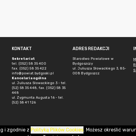
KONTAKT
ADRES REDAKCJI
Sekretariat
Starostwo Powiatowe w
M
tel. (052) 58 35 400
Bydgoszczy
R
fax. (052) 58 35 422
ul. Juliusza Słowackiego 3, 85-
S
info@powiat.bydgoski.pl
008 Bydgoszcz
Kancelaria ogólna
ul. Juliusza Słowackiego 3 - tel.
(52) 58 35 448, fax. (052) 58 35
448
ul. Zygmunta Augusta 16 - tel.
(52) 58 41 126
ug i zgodnie z
Polityką Plików Cookies
. Możesz określić waru