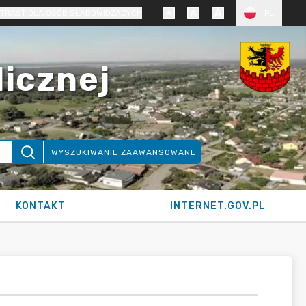
TRAST DLA OSÓB SŁABOWIDZĄCYCH
PL
licznej
WYSZUKIWANIE ZAAWANSOWANE
KONTAKT
INTERNET.GOV.PL