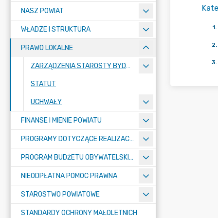
Kate
NASZ POWIAT
1
.
WŁADZE I STRUKTURA
2
.
PRAWO LOKALNE
3
.
ZARZĄDZENIA STAROSTY BYDGOSKIEGO
STATUT
UCHWAŁY
FINANSE I MIENIE POWIATU
PROGRAMY DOTYCZĄCE REALIZACJI ZADAŃ PUBLICZNYCH
PROGRAM BUDŻETU OBYWATELSKIEGO POWIATU BYDGOSKIEGO
NIEODPŁATNA POMOC PRAWNA
STAROSTWO POWIATOWE
STANDARDY OCHRONY MAŁOLETNICH