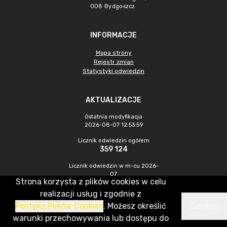
008 Bydgoszcz
INFORMACJE
Mapa strony
Rejestr zmian
Statystyki odwiedzin
AKTUALIZACJE
Ostatnia modyfikacja
2026-08-07 12:53:59
Licznik odwiedzin ogółem
359 124
Licznik odwiedzin w m-cu 2026-
07
Strona korzysta z plików cookies w celu
1 019
realizacji usług i zgodnie z
Polityką Plików Cookies
. Możesz określić
Zamknij
CMS & Hosting: Nefeni Sp. z o.o.
warunki przechowywania lub dostępu do