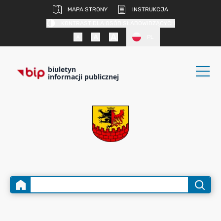
MAPA STRONY
INSTRUKCJA
KONTRAST DLA OSÓB SŁABOWIDZĄCYCH
PL
biuletyn
informacji publicznej