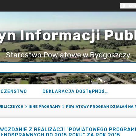
KON
yn Informacji Pub
Starostwo Powiatowe w Bydgoszczy
ECZEŃSTWO
DEKLARACJA DOSTĘPNOŚCI
UBLICZNYCH
INNE PROGRAMY
POWIATOWY PROGRAM DZIAŁAŃ NA
WOZDANIE Z REALIZACJI "POWIATOWEGO PROGRAM
EŁNOSPRAWNYCH DO 2015 ROKU" ZA ROK 2015