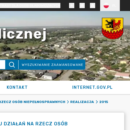
TRAST DLA OSÓB SŁABOWIDZĄCYCH
PL
licznej
WYSZUKIWANIE ZAAWANSOWANE
KONTAKT
INTERNET.GOV.PL
 RZECZ OSÓB NIEPEŁNOSPRAWNYCH
REALIZACJA
2015
U DZIAŁAŃ NA RZECZ OSÓB