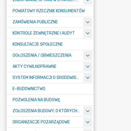
POWIATOWY RZECZNIK KONSUMENTÓW
ZAMÓWIENIA PUBLICZNE
KONTROLE ZEWNĘTRZNE I AUDYT
KONSULTACJE SPOŁECZNE
OGŁOSZENIA / OBWIESZCZENIA
AKTY CYWILNOPRAWNE
SYSTEM INFORMACJI O ŚRODOWISKU
E-BUDOWNICTWO
POZWOLENIA NA BUDOWĘ
ZGŁOSZENIA BUDOWY, O KTÓRYCH MOWA W ART. 29 UST. 1 PKT 1A, 2B I 19A USTAWY PRAWO BUDOWLANE
ORGANIZACJE POZARZĄDOWE