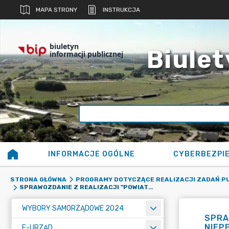
MAPA STRONY
INSTRUKCJA
biuletyn
Biulet
informacji publicznej
INFORMACJE OGÓLNE
CYBERBEZPI
STRONA GŁÓWNA
PROGRAMY DOTYCZĄCE REALIZACJI ZADAŃ P
SPRAWOZDANIE Z REALIZACJI "POWIATOWEGO PROGRAMU DZIAŁAŃ NA RZECZ OSÓB NIEPEŁNOSPRAWNYCH DO 2015 ROKU" ZA ROK 2015
WYBORY SAMORZĄDOWE 2024
SPRA
NIEP
E-URZĄD