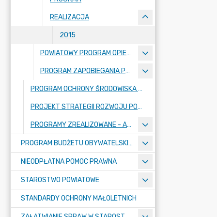
REALIZACJA
2015
POWIATOWY PROGRAM OPIEKI NAD ZABYTKAMI
PROGRAM ZAPOBIEGANIA PRZESTĘPCZOŚCI ORAZ OCHRONY BEZPIECZEŃSTWA OBYWATELI I PORZĄDKU PUBLICZNEGO
PROGRAM OCHRONY ŚRODOWISKA DLA POWIATU BYDGOSKIEGO - ZIEMSKIEGO
PROJEKT STRATEGII ROZWOJU PONADLOKALNEGO BYDGOSKIEGO OBSZARU FUNKCJONALNEGO 2035+ WRAZ Z PROGNOZĄ ODDZIAŁYWANIA NA ŚRODOWISKO
PROGRAMY ZREALIZOWANE - ARCHIWUM
PROGRAM BUDŻETU OBYWATELSKIEGO POWIATU BYDGOSKIEGO
NIEODPŁATNA POMOC PRAWNA
STAROSTWO POWIATOWE
STANDARDY OCHRONY MAŁOLETNICH
ZAŁATWIANIE SPRAW W STAROSTWIE