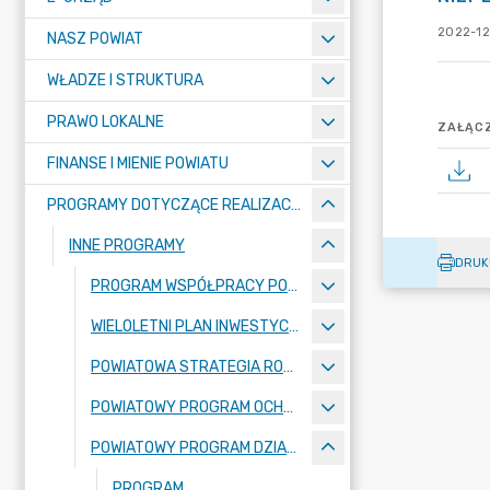
2022-12
NASZ POWIAT
WŁADZE I STRUKTURA
PRAWO LOKALNE
ZAŁĄCZ
FINANSE I MIENIE POWIATU
PROGRAMY DOTYCZĄCE REALIZACJI ZADAŃ PUBLICZNYCH
INNE PROGRAMY
DRUK
PROGRAM WSPÓŁPRACY POWIATU BYDGOSKIEGO Z ORGANIZACJAMI POZARZĄDOWYMI ORAZ PODMIOTAMI, O KTÓRYCH MOWA W ART. 3 UST. 3 USTAWY Z DNIA 24 KWIETNIA 2003 R. O DZIAŁALNOŚCI POŻYTKU PUBLICZNEGO I O WOLONTARIACIE
WIELOLETNI PLAN INWESTYCYJNY
POWIATOWA STRATEGIA ROZWIĄZYWANIA PROBLEMÓW SPOŁECZNYCH
POWIATOWY PROGRAM OCHRONY ZDROWIA PSYCHICZNEGO.
POWIATOWY PROGRAM DZIAŁAŃ NA RZECZ OSÓB NIEPEŁNOSPRAWNYCH
PROGRAM