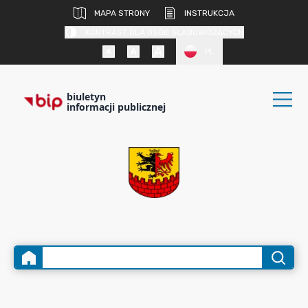
MAPA STRONY
INSTRUKCJA
KONTRAST DLA OSÓB SŁABOWIDZĄCYCH
PL
biuletyn
informacji publicznej