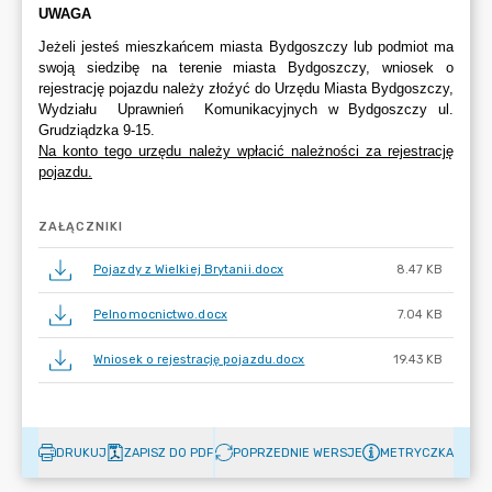
ZAŁĄCZNIKI
Pojazdy z Wielkiej Brytanii.docx
8.47 KB
Pelnomocnictwo.docx
7.04 KB
Wniosek o rejestrację pojazdu.docx
19.43 KB
DRUKUJ
ZAPISZ DO PDF
POPRZEDNIE WERSJE
METRYCZKA