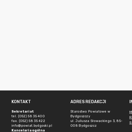
KONTAKT
ADRES REDAKCJI
Sekretariat
Starostwo Powiatowe w
M
tel. (052) 58 35 400
Bydgoszczy
R
fax. (052) 58 35 422
ul. Juliusza Słowackiego 3, 85-
S
info@powiat.bydgoski.pl
008 Bydgoszcz
Kancelaria ogólna