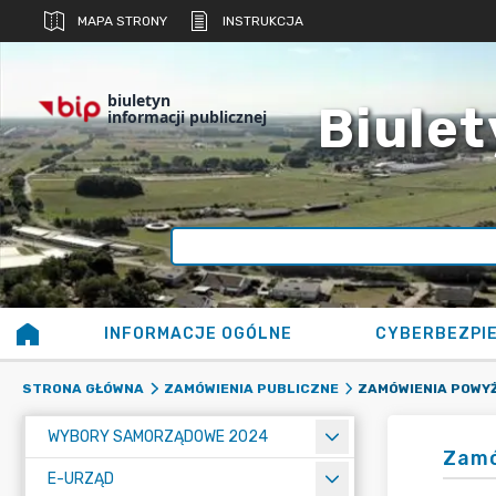
MAPA STRONY
INSTRUKCJA
biuletyn
Biulet
informacji publicznej
INFORMACJE OGÓLNE
CYBERBEZPI
ZAMÓWIENIA POWYŻ
STRONA GŁÓWNA
ZAMÓWIENIA PUBLICZNE
WYBORY SAMORZĄDOWE 2024
Zamó
E-URZĄD