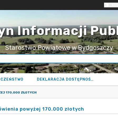
KON
yn Informacji Pub
Starostwo Powiatowe w Bydgoszczy
ECZEŃSTWO
DEKLARACJA DOSTĘPNOŚCI
EJ 170.000 ZŁOTYCH
wienia powyżej 170.000 złotych