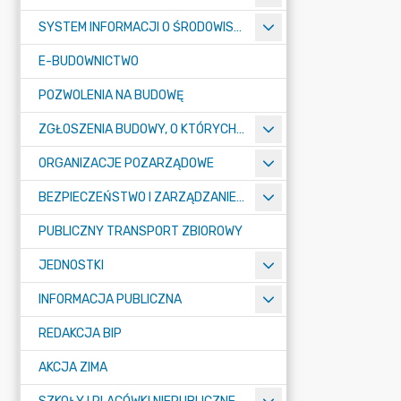
SYSTEM INFORMACJI O ŚRODOWISKU
E-BUDOWNICTWO
POZWOLENIA NA BUDOWĘ
ZGŁOSZENIA BUDOWY, O KTÓRYCH MOWA W ART. 29 UST. 1 PKT 1A, 2B I 19A USTAWY PRAWO BUDOWLANE
ORGANIZACJE POZARZĄDOWE
BEZPIECZEŃSTWO I ZARZĄDZANIE KRYZYSOWE
PUBLICZNY TRANSPORT ZBIOROWY
JEDNOSTKI
INFORMACJA PUBLICZNA
REDAKCJA BIP
AKCJA ZIMA