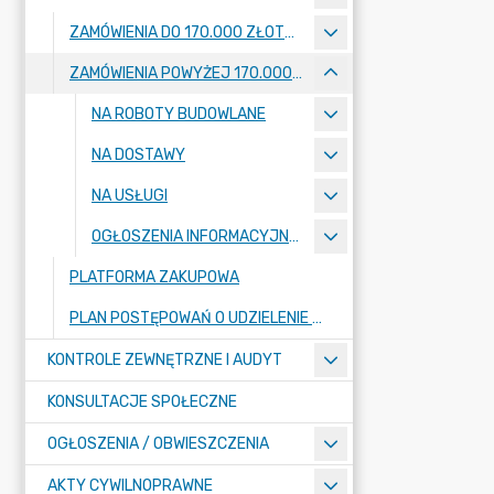
ZAMÓWIENIA DO 170.000 ZŁOTYCH
ZAMÓWIENIA POWYŻEJ 170.000 ZŁOTYCH
NA ROBOTY BUDOWLANE
NA DOSTAWY
NA USŁUGI
OGŁOSZENIA INFORMACYJNE O PLANOWANYCH ZAMÓWIENIACH
PLATFORMA ZAKUPOWA
PLAN POSTĘPOWAŃ O UDZIELENIE ZAMÓWIEŃ
KONTROLE ZEWNĘTRZNE I AUDYT
KONSULTACJE SPOŁECZNE
OGŁOSZENIA / OBWIESZCZENIA
AKTY CYWILNOPRAWNE