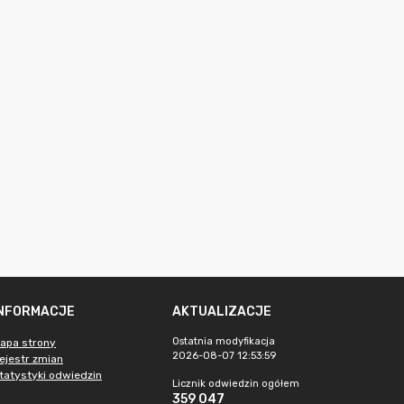
INFORMACJE
AKTUALIZACJE
Ostatnia modyfikacja
apa strony
2026-08-07 12:53:59
ejestr zmian
tatystyki odwiedzin
Licznik odwiedzin ogółem
359 047