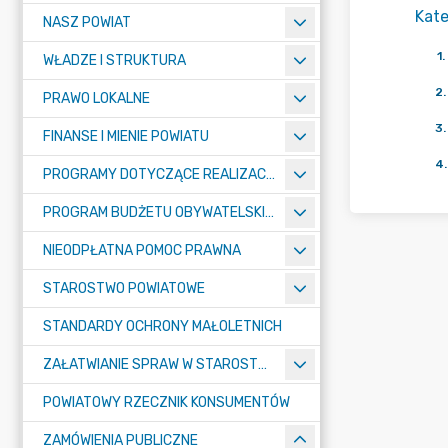
Kate
NASZ POWIAT
1
.
WŁADZE I STRUKTURA
2
.
PRAWO LOKALNE
3
.
FINANSE I MIENIE POWIATU
4
.
PROGRAMY DOTYCZĄCE REALIZACJI ZADAŃ PUBLICZNYCH
PROGRAM BUDŻETU OBYWATELSKIEGO POWIATU BYDGOSKIEGO
NIEODPŁATNA POMOC PRAWNA
STAROSTWO POWIATOWE
STANDARDY OCHRONY MAŁOLETNICH
ZAŁATWIANIE SPRAW W STAROSTWIE
POWIATOWY RZECZNIK KONSUMENTÓW
ZAMÓWIENIA PUBLICZNE