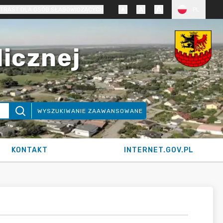
TRAST DLA OSÓB SŁABOWIDZĄCYCH
PL
licznej
WYSZUKIWANIE ZAAWANSOWANE
KONTAKT
INTERNET.GOV.PL