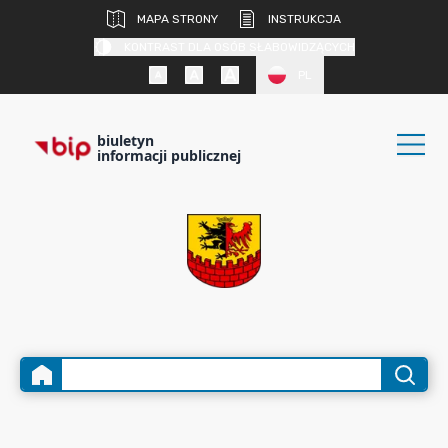
MAPA STRONY
INSTRUKCJA
KONTRAST DLA OSÓB SŁABOWIDZĄCYCH
PL
biuletyn
informacji publicznej