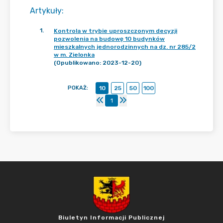
Artykuły
:
1
.
Kontrola w trybie uproszczonym decyzji
pozwolenia na budowę 10 budynków
mieszkalnych jednorodzinnych na dz. nr 285/2
w m. Zielonka
(Opublikowano: 2023-12-20)
POKAŻ
:
10
25
50
100
1
Biuletyn Informacji Publicznej