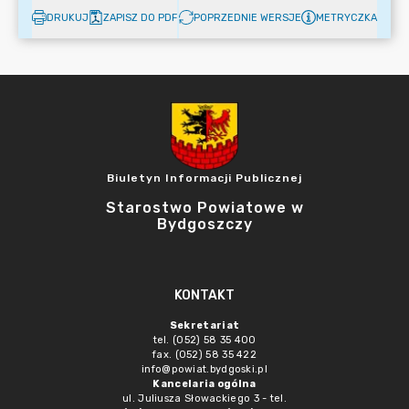
DRUKUJ
ZAPISZ DO PDF
POPRZEDNIE WERSJE
METRYCZKA
Biuletyn Informacji Publicznej
Starostwo Powiatowe w
Bydgoszczy
KONTAKT
Sekretariat
tel. (052) 58 35 400
fax. (052) 58 35 422
info@powiat.bydgoski.pl
Kancelaria ogólna
ul. Juliusza Słowackiego 3 - tel.