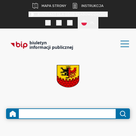
MAPA STRONY
INSTRUKCJA
KONTRAST DLA OSÓB SŁABOWIDZĄCYCH
PL
biuletyn
informacji publicznej