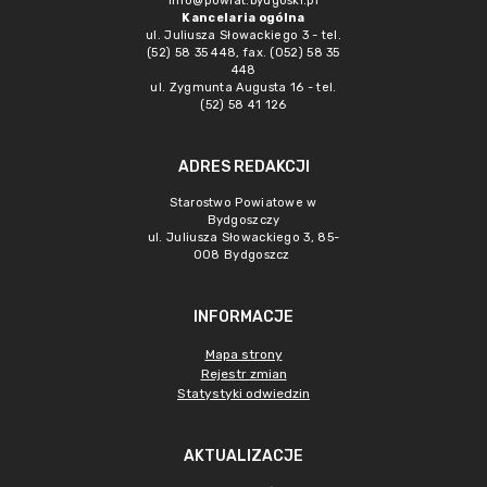
info@powiat.bydgoski.pl
Kancelaria ogólna
ul. Juliusza Słowackiego 3 - tel.
(52) 58 35 448, fax. (052) 58 35
448
ul. Zygmunta Augusta 16 - tel.
(52) 58 41 126
ADRES REDAKCJI
Starostwo Powiatowe w
Bydgoszczy
ul. Juliusza Słowackiego 3, 85-
008 Bydgoszcz
INFORMACJE
Mapa strony
Rejestr zmian
Statystyki odwiedzin
AKTUALIZACJE