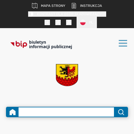
MAPA STRONY
INSTRUKCJA
KONTRAST DLA OSÓB SŁABOWIDZĄCYCH
PL
biuletyn
informacji publicznej