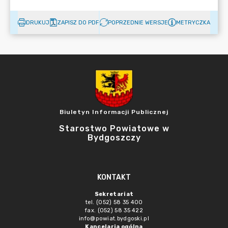
DRUKUJ
ZAPISZ DO PDF
POPRZEDNIE WERSJE
METRYCZKA
Biuletyn Informacji Publicznej
Starostwo Powiatowe w
Bydgoszczy
KONTAKT
Sekretariat
tel. (052) 58 35 400
fax. (052) 58 35 422
info@powiat.bydgoski.pl
Kancelaria ogólna