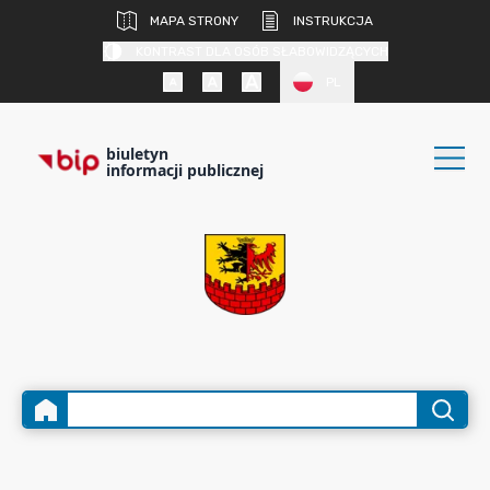
MAPA STRONY
INSTRUKCJA
KONTRAST DLA OSÓB SŁABOWIDZĄCYCH
PL
biuletyn
informacji publicznej