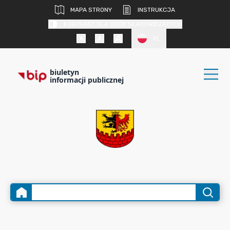
MAPA STRONY
INSTRUKCJA
KONTRAST DLA OSÓB SŁABOWIDZĄCYCH
PL
biuletyn
informacji publicznej