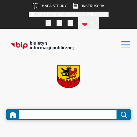
MAPA STRONY
INSTRUKCJA
KONTRAST DLA OSÓB SŁABOWIDZĄCYCH
PL
biuletyn
informacji publicznej