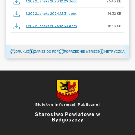
1.2022_aneks 2023.12.29.docx
26.48 KB
1.2022_aneks 2024.12.31.docx
14.32 KB
1.2022_aneks 2025.12.30.docx
18.18 KB
DRUKUJ
ZAPISZ DO PDF
POPRZEDNIE WERSJE
METRYCZKA
Biuletyn Informacji Publicznej
Starostwo Powiatowe w
Bydgoszczy