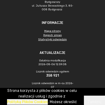
Bydgoszczy
ul. Juliusza Słowackiego 3, 85-
008 Bydgoszcz
INFORMACJE
Mapa strony
Rejestr zmian
Statystyki odwiedzin
AKTUALIZACJE
Ostatnia modyfikacja
2026-08-06 12:59:08
Licznik odwiedzin ogółem
358 921
Licznik odwiedzin w m-cu 2026-
07
Strona korzysta z plików cookies w celu
816
realizacji usług i zgodnie z
Polityką Plików Cookies
. Możesz określić
Zamknij
CMS & Hosting: Nefeni Sp. z o.o.