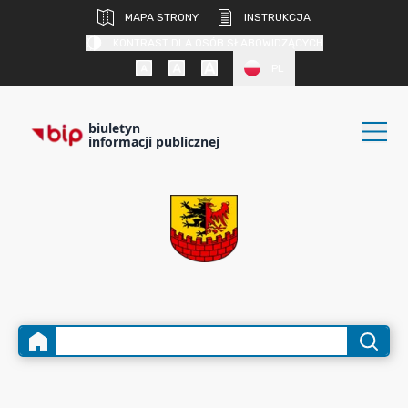
MAPA STRONY
INSTRUKCJA
KONTRAST DLA OSÓB SŁABOWIDZĄCYCH
PL
biuletyn
informacji publicznej