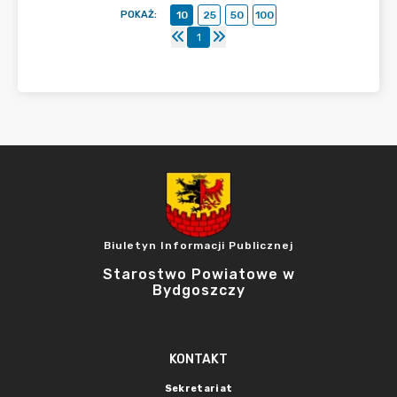
POKAŻ
:
10
25
50
100
1
Biuletyn Informacji Publicznej
Starostwo Powiatowe w
Bydgoszczy
KONTAKT
Sekretariat