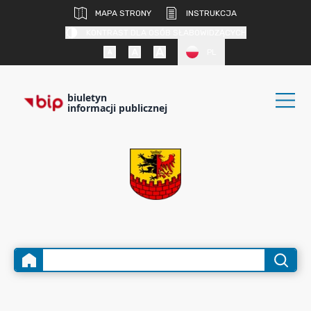
MAPA STRONY
INSTRUKCJA
KONTRAST DLA OSÓB SŁABOWIDZĄCYCH
PL
biuletyn
informacji publicznej