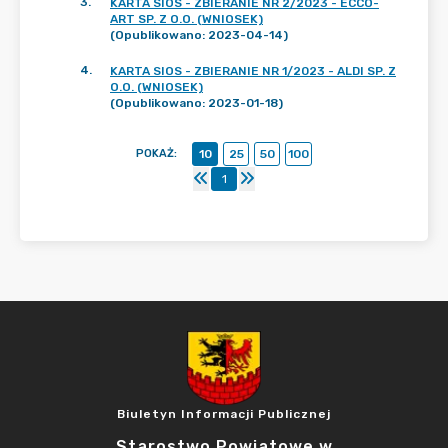
3
.
KARTA SIOS - ZBIERANIE NR 2/2023 - ECCO-
ART SP. Z O.O. (WNIOSEK)
(Opublikowano: 2023-04-14)
4
.
KARTA SIOS - ZBIERANIE NR 1/2023 - ALDI SP. Z
O.O. (WNIOSEK)
(Opublikowano: 2023-01-18)
POKAŻ
:
10
25
50
100
1
Biuletyn Informacji Publicznej
Starostwo Powiatowe w