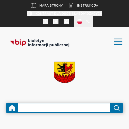
MAPA STRONY
INSTRUKCJA
KONTRAST DLA OSÓB SŁABOWIDZĄCYCH
PL
biuletyn
informacji publicznej