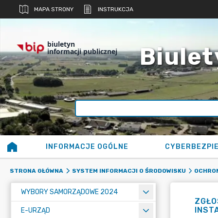
MAPA STRONY
INSTRUKCJA
biuletyn
Biulet
informacji publicznej
INFORMACJE OGÓLNE
CYBERBEZPI
STRONA GŁÓWNA
SYSTEM INFORMACJI O ŚRODOWISKU
OCHRO
WYBORY SAMORZĄDOWE 2024
ZGŁO
INST
E-URZĄD