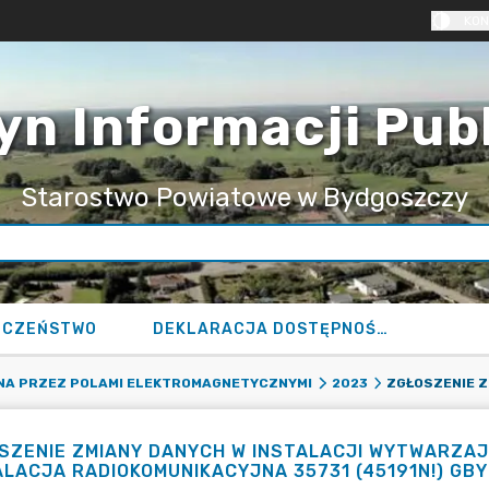
KON
yn Informacji Pub
Starostwo Powiatowe w Bydgoszczy
ECZEŃSTWO
DEKLARACJA DOSTĘPNOŚCI
NA PRZEZ POLAMI ELEKTROMAGNETYCZNYMI
2023
SZENIE ZMIANY DANYCH W INSTALACJI WYTWARZA
ALACJA RADIOKOMUNIKACYJNA 35731 (45191N!) G