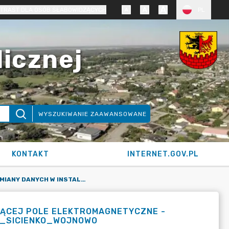
TRAST DLA OSÓB SŁABOWIDZĄCYCH
PL
licznej
WYSZUKIWANIE ZAAWANSOWANE
KONTAKT
INTERNET.GOV.PL
ZGŁOSZENIE ZMIANY DANYCH W INSTALACJI WYTWARZAJĄCEJ POLE ELEKTROMAGNETYCZNE - INSTALACJA RADIOKOMUNIKACYJNA 35731 (45191N!) GBY_SICIENKO_WOJNOWO
JĄCEJ POLE ELEKTROMAGNETYCZNE -
BY_SICIENKO_WOJNOWO