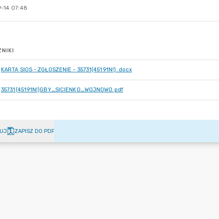
-14 07:48
NIKI
KARTA SIOS - ZGŁOSZENIE - 35731(45191N!) .docx
35731(45191N!)GBY_SICIENKO_WOJNOWO.pdf
UJ
ZAPISZ DO PDF