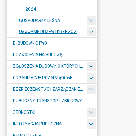
2024
GOSPODARKA LEŚNA
USUWANIE DRZEW I KRZEWÓW
E-BUDOWNICTWO
POZWOLENIA NA BUDOWĘ
ZGŁOSZENIA BUDOWY, O KTÓRYCH MOWA W ART. 29 UST. 1 PKT 1A, 2B I 19A USTAWY PRAWO BUDOWLANE
ORGANIZACJE POZARZĄDOWE
BEZPIECZEŃSTWO I ZARZĄDZANIE KRYZYSOWE
PUBLICZNY TRANSPORT ZBIOROWY
JEDNOSTKI
INFORMACJA PUBLICZNA
REDAKCJA BIP