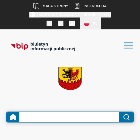
MAPA STRONY
INSTRUKCJA
KONTRAST DLA OSÓB SŁABOWIDZĄCYCH
PL
biuletyn
informacji publicznej