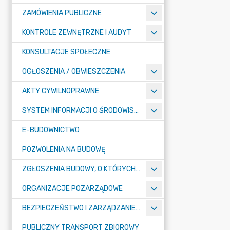
ZAMÓWIENIA PUBLICZNE
KONTROLE ZEWNĘTRZNE I AUDYT
KONSULTACJE SPOŁECZNE
OGŁOSZENIA / OBWIESZCZENIA
AKTY CYWILNOPRAWNE
SYSTEM INFORMACJI O ŚRODOWISKU
E-BUDOWNICTWO
POZWOLENIA NA BUDOWĘ
ZGŁOSZENIA BUDOWY, O KTÓRYCH MOWA W ART. 29 UST. 1 PKT 1A, 2B I 19A USTAWY PRAWO BUDOWLANE
ORGANIZACJE POZARZĄDOWE
BEZPIECZEŃSTWO I ZARZĄDZANIE KRYZYSOWE
PUBLICZNY TRANSPORT ZBIOROWY