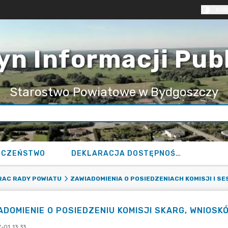
KON
yn Informacji Pub
Starostwo Powiatowe w Bydgoszczy
ECZEŃSTWO
DEKLARACJA DOSTĘPNOŚCI
RAC RADY POWIATU
ZAWIADOMIENIA O POSIEDZENIACH KOMISJI I S
ADOMIENIE O POSIEDZENIU KOMISJI SKARG, WNIOSKÓW
-01 13:33