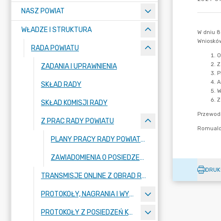
NASZ POWIAT
WŁADZE I STRUKTURA
RADA POWIATU
ZADANIA I UPRAWNIENIA
SKŁAD RADY
SKŁAD KOMISJI RADY
Z PRAC RADY POWIATU
PLANY PRACY RADY POWIATU I KOMISJI
ZAWIADOMIENIA O POSIEDZENIACH KOMISJI I SESJACH RADY POWIATU
DRUK
TRANSMISJE ONLINE Z OBRAD RADY POWIATU BYDGOSKIEGO
PROTOKOŁY, NAGRANIA I WYNIKI GŁOSOWAŃ Z SESJI RADY POWIATU
PROTOKOŁY Z POSIEDZEŃ KOMISJI