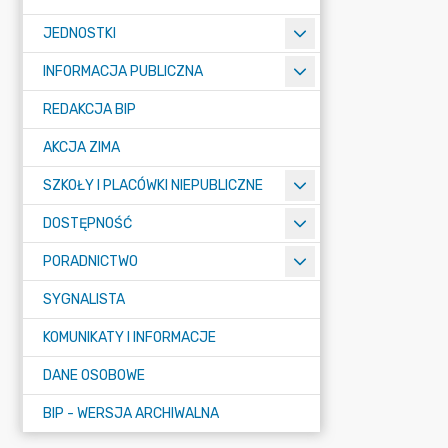
JEDNOSTKI
INFORMACJA PUBLICZNA
REDAKCJA BIP
AKCJA ZIMA
SZKOŁY I PLACÓWKI NIEPUBLICZNE
DOSTĘPNOŚĆ
PORADNICTWO
SYGNALISTA
KOMUNIKATY I INFORMACJE
DANE OSOBOWE
BIP - WERSJA ARCHIWALNA