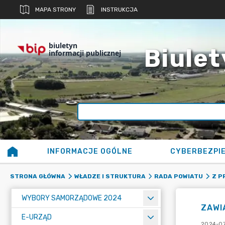
MAPA STRONY
INSTRUKCJA
biuletyn
Biulet
informacji publicznej
INFORMACJE OGÓLNE
CYBERBEZPI
STRONA GŁÓWNA
WŁADZE I STRUKTURA
RADA POWIATU
Z P
WYBORY SAMORZĄDOWE 2024
ZAWI
E-URZĄD
2024-07