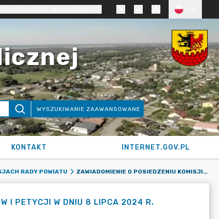
TRAST DLA OSÓB SŁABOWIDZĄCYCH
PL
licznej
WYSZUKIWANIE ZAAWANSOWANE
KONTAKT
INTERNET.GOV.PL
ZAWIADOMIENIE O POSIEDZENIU KOMISJI SKARG, WNIOSKÓW I PETYCJI W DNIU 8 LIPCA 2024 R.
ESJACH RADY POWIATU
 I PETYCJI W DNIU 8 LIPCA 2024 R.