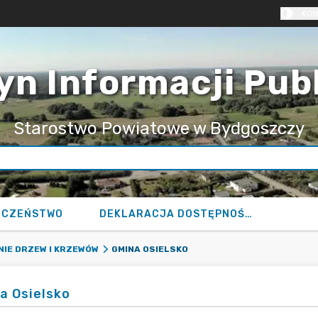
KON
yn Informacji Pub
Starostwo Powiatowe w Bydgoszczy
ECZEŃSTWO
DEKLARACJA DOSTĘPNOŚCI
GMINA OSIELSKO
IE DRZEW I KRZEWÓW
a Osielsko