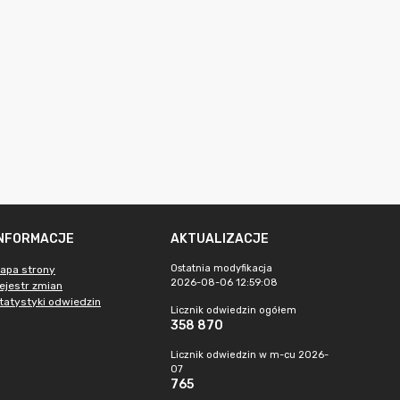
INFORMACJE
AKTUALIZACJE
Ostatnia modyfikacja
apa strony
2026-08-06 12:59:08
ejestr zmian
tatystyki odwiedzin
Licznik odwiedzin ogółem
358 870
Licznik odwiedzin w m-cu 2026-
07
765