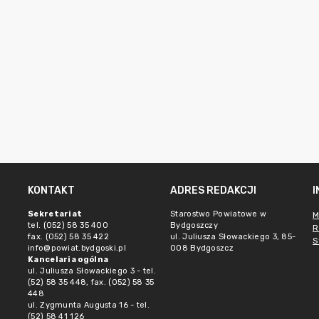
KONTAKT
ADRES REDAKCJI
Sekretariat
Starostwo Powiatowe w
M
tel. (052) 58 35 400
Bydgoszczy
R
fax. (052) 58 35 422
ul. Juliusza Słowackiego 3, 85-
S
info@powiat.bydgoski.pl
008 Bydgoszcz
Kancelaria ogólna
ul. Juliusza Słowackiego 3 - tel.
(52) 58 35 448, fax. (052) 58 35
448
ul. Zygmunta Augusta 16 - tel.
(52) 58 41 126