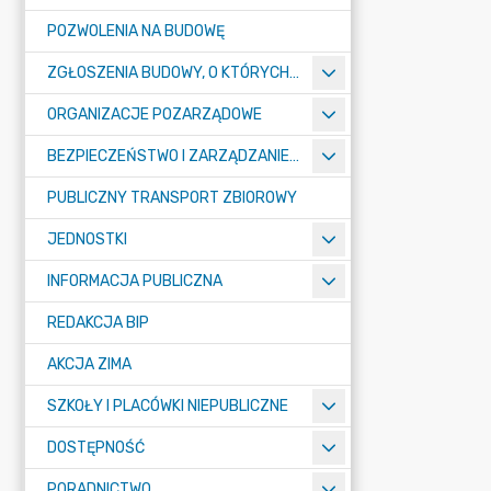
POZWOLENIA NA BUDOWĘ
ZGŁOSZENIA BUDOWY, O KTÓRYCH MOWA W ART. 29 UST. 1 PKT 1A, 2B I 19A USTAWY PRAWO BUDOWLANE
ORGANIZACJE POZARZĄDOWE
BEZPIECZEŃSTWO I ZARZĄDZANIE KRYZYSOWE
PUBLICZNY TRANSPORT ZBIOROWY
JEDNOSTKI
INFORMACJA PUBLICZNA
REDAKCJA BIP
AKCJA ZIMA
SZKOŁY I PLACÓWKI NIEPUBLICZNE
DOSTĘPNOŚĆ
PORADNICTWO