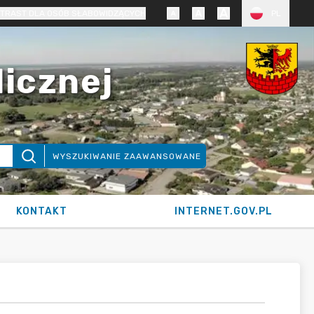
TRAST DLA OSÓB SŁABOWIDZĄCYCH
PL
licznej
WYSZUKIWANIE ZAAWANSOWANE
KONTAKT
INTERNET.GOV.PL