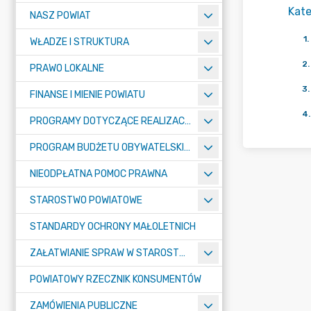
Kate
NASZ POWIAT
1
.
WŁADZE I STRUKTURA
2
.
PRAWO LOKALNE
3
.
FINANSE I MIENIE POWIATU
4
.
PROGRAMY DOTYCZĄCE REALIZACJI ZADAŃ PUBLICZNYCH
PROGRAM BUDŻETU OBYWATELSKIEGO POWIATU BYDGOSKIEGO
NIEODPŁATNA POMOC PRAWNA
STAROSTWO POWIATOWE
STANDARDY OCHRONY MAŁOLETNICH
ZAŁATWIANIE SPRAW W STAROSTWIE
POWIATOWY RZECZNIK KONSUMENTÓW
ZAMÓWIENIA PUBLICZNE