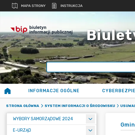
MAPA STRONY
INSTRUKCJA
biuletyn
Biulet
informacji publicznej
INFORMACJE OGÓLNE
CYBERBEZPI
STRONA GŁÓWNA
SYSTEM INFORMACJI O ŚRODOWISKU
USUWAN
WYBORY SAMORZĄDOWE 2024
Gmin
E-URZĄD