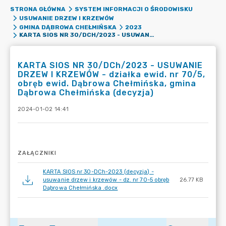
STRONA GŁÓWNA
SYSTEM INFORMACJI O ŚRODOWISKU
USUWANIE DRZEW I KRZEWÓW
GMINA DĄBROWA CHEŁMIŃSKA
2023
KARTA SIOS NR 30/DCH/2023 - USUWANIE DRZEW I KRZEWÓW - DZIAŁKA EWID. NR 70/5, OBRĘB EWID. DĄBROWA CHEŁMIŃSKA, GMINA DĄBROWA CHEŁMIŃSKA (DECYZJA)
KARTA SIOS NR 30/DCh/2023 - USUWANIE
DRZEW I KRZEWÓW - działka ewid. nr 70/5,
obręb ewid. Dąbrowa Chełmińska, gmina
Dąbrowa Chełmińska (decyzja)
2024-01-02 14:41
ZAŁĄCZNIKI
KARTA SIOS nr 30-DCh-2023 (decyzja) -
usuwanie drzew i krzewów - dz. nr 70-5 obręb
26.77 KB
Dąbrowa Chełmińska .docx