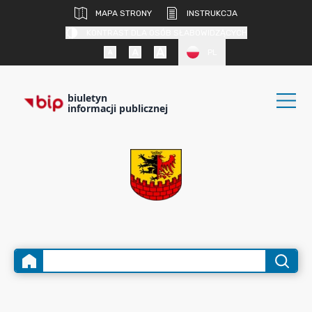
MAPA STRONY
INSTRUKCJA
KONTRAST DLA OSÓB SŁABOWIDZĄCYCH
PL
biuletyn
informacji publicznej