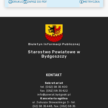
DRUKUJ
ZAPISZ DO PDF
METRYCZKA
Biuletyn Informacji Publicznej
Starostwo Powiatowe w
Bydgoszczy
KONTAKT
Sekretariat
tel. (052) 58 35 400
fax. (052) 58 35 422
info@powiat.bydgoski.pl
Kancelaria ogólna
ul. Juliusza Słowackiego 3 - tel.
(52) 58 35 448, fax. (052) 58 35