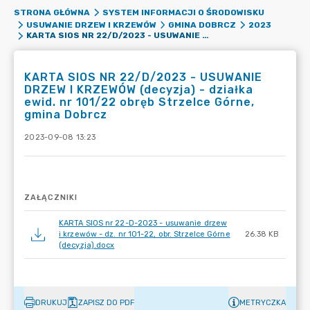
STRONA GŁÓWNA
SYSTEM INFORMACJI O ŚRODOWISKU
USUWANIE DRZEW I KRZEWÓW
GMINA DOBRCZ
2023
KARTA SIOS NR 22/D/2023 - USUWANIE DRZEW I KRZEWÓW (DECYZJA) - DZIAŁKA EWID. NR 101/22 OBRĘB STRZELCE GÓRNE, GMINA DOBRCZ
KARTA SIOS NR 22/D/2023 - USUWANIE
DRZEW I KRZEWÓW (decyzja) - działka
ewid. nr 101/22 obręb Strzelce Górne,
gmina Dobrcz
2023-09-08 13:23
ZAŁĄCZNIKI
KARTA SIOS nr 22-D-2023 - usuwanie drzew
i krzewów - dz. nr 101-22, obr. Strzelce Górne
26.38 KB
(decyzja).docx
DRUKUJ
ZAPISZ DO PDF
METRYCZKA