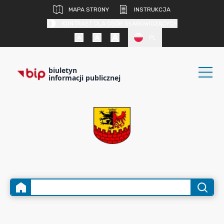
MAPA STRONY
INSTRUKCJA
KONTRAST DLA OSÓB SŁABOWIDZĄCYCH
PL
biuletyn
informacji publicznej