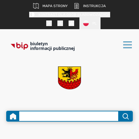
MAPA STRONY
INSTRUKCJA
KONTRAST DLA OSÓB SŁABOWIDZĄCYCH
PL
biuletyn
informacji publicznej