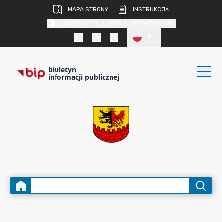
MAPA STRONY
INSTRUKCJA
KONTRAST DLA OSÓB SŁABOWIDZĄCYCH
PL
biuletyn
informacji publicznej