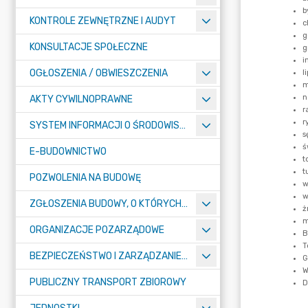
KONTROLE ZEWNĘTRZNE I AUDYT
KONSULTACJE SPOŁECZNE
OGŁOSZENIA / OBWIESZCZENIA
AKTY CYWILNOPRAWNE
SYSTEM INFORMACJI O ŚRODOWISKU
E-BUDOWNICTWO
POZWOLENIA NA BUDOWĘ
ZGŁOSZENIA BUDOWY, O KTÓRYCH MOWA W ART. 29 UST. 1 PKT 1A, 2B I 19A USTAWY PRAWO BUDOWLANE
ORGANIZACJE POZARZĄDOWE
BEZPIECZEŃSTWO I ZARZĄDZANIE KRYZYSOWE
PUBLICZNY TRANSPORT ZBIOROWY