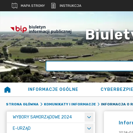
MAPA STRONY
INSTRUKCJA
biuletyn
Biulet
informacji publicznej
INFORMACJE OGÓLNE
CYBERBEZPI
STRONA GŁÓWNA
KOMUNIKATY I INFORMACJE
WYBORY SAMORZĄDOWE 2024
Infor
E-URZĄD
2024-09