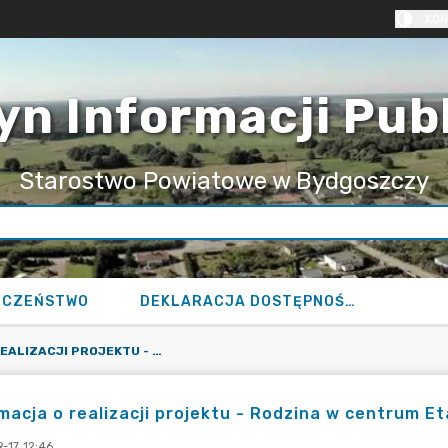
KON
yn Informacji Pub
Starostwo Powiatowe w Bydgoszczy
ECZEŃSTWO
DEKLARACJA DOSTĘPNOŚCI
INFORMACJA O REALIZACJI PROJEKTU - RODZINA W CENTRUM ETAP I
macja o realizacji projektu - Rodzina w centrum Et
-17 12:46