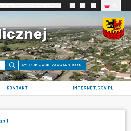
TRAST DLA OSÓB SŁABOWIDZĄCYCH
PL
licznej
WYSZUKIWANIE ZAAWANSOWANE
KONTAKT
INTERNET.GOV.PL
ap I