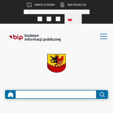
MAPA STRONY
INSTRUKCJA
KONTRAST DLA OSÓB SŁABOWIDZĄCYCH
PL
biuletyn
informacji publicznej