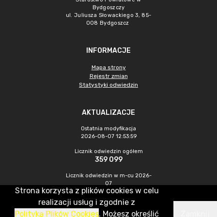
Bydgoszczy
ul. Juliusza Słowackiego 3, 85-
008 Bydgoszcz
INFORMACJE
Mapa strony
Rejestr zmian
Statystyki odwiedzin
AKTUALIZACJE
Ostatnia modyfikacja
2026-08-07 12:53:59
Licznik odwiedzin ogółem
359 099
Licznik odwiedzin w m-cu 2026-
07
Strona korzysta z plików cookies w celu
994
realizacji usług i zgodnie z
Polityką Plików Cookies
. Możesz określić
Zamknij
CMS & Hosting: Nefeni Sp. z o.o.