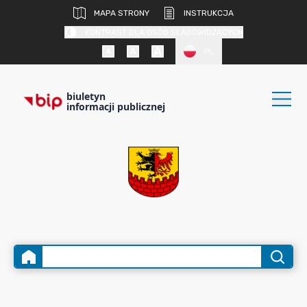
MAPA STRONY
INSTRUKCJA
KONTRAST DLA OSÓB SŁABOWIDZĄCYCH
PL
biuletyn
informacji publicznej