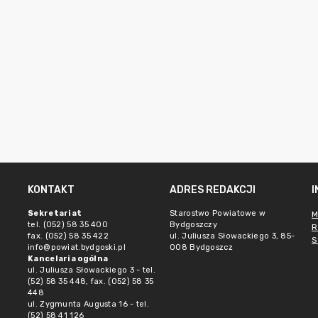
KONTAKT
ADRES REDAKCJI
Sekretariat
Starostwo Powiatowe w
M
tel. (052) 58 35 400
Bydgoszczy
R
fax. (052) 58 35 422
ul. Juliusza Słowackiego 3, 85-
S
info@powiat.bydgoski.pl
008 Bydgoszcz
Kancelaria ogólna
ul. Juliusza Słowackiego 3 - tel.
(52) 58 35 448, fax. (052) 58 35
448
ul. Zygmunta Augusta 16 - tel.
(52) 58 41 126