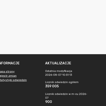
INFORMACJE
AKTUALIZACJE
Ostatnia modyfikacja
apa strony
2026-08-07 10:51:13
ejestr zmian
tatystyki odwiedzin
Licznik odwiedzin ogółem
359 005
Licznik odwiedzin w m-cu 2026-
07
900