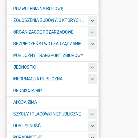
POZWOLENIA NA BUDOWĘ
ZGŁOSZENIA BUDOWY, O KTÓRYCH MOWA W ART. 29 UST. 1 PKT 1A, 2B I 19A USTAWY PRAWO BUDOWLANE
ORGANIZACJE POZARZĄDOWE
BEZPIECZEŃSTWO I ZARZĄDZANIE KRYZYSOWE
PUBLICZNY TRANSPORT ZBIOROWY
JEDNOSTKI
INFORMACJA PUBLICZNA
REDAKCJA BIP
AKCJA ZIMA
SZKOŁY I PLACÓWKI NIEPUBLICZNE
DOSTĘPNOŚĆ
PORADNICTWO