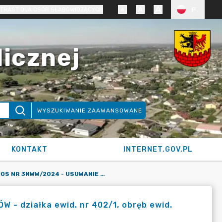
TRAST DLA OSÓB SŁABOWIDZĄCYCH
PL
licznej
WYSZUKIWANIE ZAAWANSOWANE
KONTAKT
INTERNET.GOV.PL
KARTA SIOS NR 3NWW/2024 - USUWANIE DRZEW I KRZEWÓW - DZIAŁKA EWID. NR 402/1, OBRĘB EWID. NOWA WIEŚ WIELKA, GMINA NOWA WIEŚ WIELKA (WNIOSEK)
- działka ewid. nr 402/1, obręb ewid.