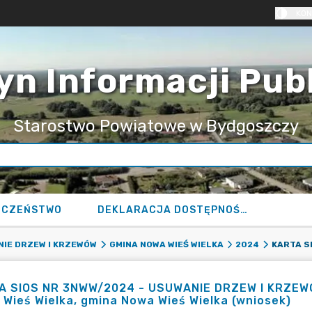
KON
yn Informacji Pub
Starostwo Powiatowe w Bydgoszczy
ECZEŃSTWO
DEKLARACJA DOSTĘPNOŚCI
IE DRZEW I KRZEWÓW
GMINA NOWA WIEŚ WIELKA
2024
 SIOS NR 3NWW/2024 - USUWANIE DRZEW I KRZEWÓW 
Wieś Wielka, gmina Nowa Wieś Wielka (wniosek)