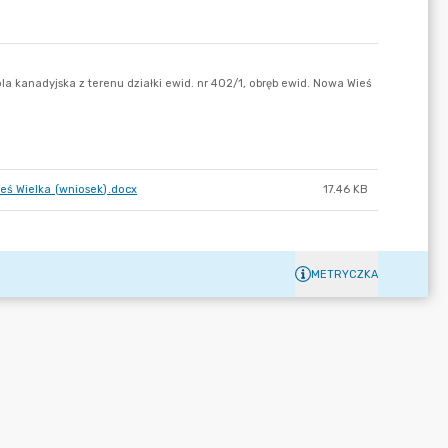
eś Wielka (wniosek).docx
17.46 KB
METRYCZKA