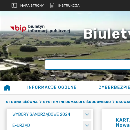
MAPA STRONY
INSTRUKCJA
biuletyn
Biulet
informacji publicznej
INFORMACJE OGÓLNE
CYBERBEZPI
STRONA GŁÓWNA
SYSTEM INFORMACJI O ŚRODOWISKU
USUWAN
WYBORY SAMORZĄDOWE 2024
KARTA
Nowa 
E-URZĄD