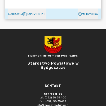
DRUKUJ
ZAPISZ DO PDF
METRYCZKA
Biuletyn Informacji Publicznej
Starostwo Powiatowe w
Bydgoszczy
KONTAKT
Sekretariat
tel. (052) 58 35 400
fax. (052) 58 35 422
info@powiat.bydgoski.pl