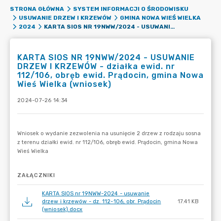
STRONA GŁÓWNA
SYSTEM INFORMACJI O ŚRODOWISKU
USUWANIE DRZEW I KRZEWÓW
GMINA NOWA WIEŚ WIELKA
KARTA SIOS NR 19NWW/2024 - USUWANIE DRZEW I KRZEWÓW - DZIAŁKA EWID. NR 112/106, OBRĘB EWID. PRĄDOCIN, GMINA NOWA WIEŚ WIELKA (WNIOSEK)
2024
KARTA SIOS NR 19NWW/2024 - USUWANIE
DRZEW I KRZEWÓW - działka ewid. nr
112/106, obręb ewid. Prądocin, gmina Nowa
Wieś Wielka (wniosek)
2024-07-26 14:34
ZAŁĄCZNIKI
KARTA SIOS nr 19NWW-2024 - usuwanie
drzew i krzewów - dz. 112-106, obr. Prądocin
17.41 KB
(wniosek).docx