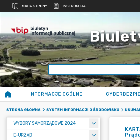
MAPA STRONY
INSTRUKCJA
biuletyn
Biulet
informacji publicznej
INFORMACJE OGÓLNE
CYBERBEZPI
STRONA GŁÓWNA
SYSTEM INFORMACJI O ŚRODOWISKU
USUWAN
WYBORY SAMORZĄDOWE 2024
KART
Prądo
E-URZĄD