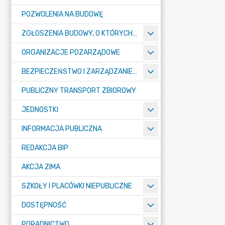
POZWOLENIA NA BUDOWĘ
ZGŁOSZENIA BUDOWY, O KTÓRYCH MOWA W ART. 29 UST. 1 PKT 1A, 2B I 19A USTAWY PRAWO BUDOWLANE
ORGANIZACJE POZARZĄDOWE
BEZPIECZEŃSTWO I ZARZĄDZANIE KRYZYSOWE
PUBLICZNY TRANSPORT ZBIOROWY
JEDNOSTKI
INFORMACJA PUBLICZNA
REDAKCJA BIP
AKCJA ZIMA
SZKOŁY I PLACÓWKI NIEPUBLICZNE
DOSTĘPNOŚĆ
PORADNICTWO