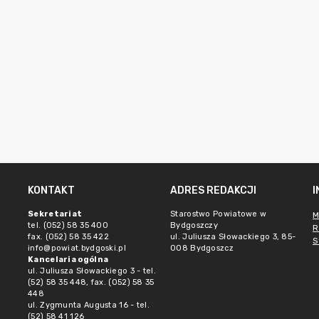
KONTAKT
ADRES REDAKCJI
Sekretariat
Starostwo Powiatowe w
M
tel. (052) 58 35 400
Bydgoszczy
R
fax. (052) 58 35 422
ul. Juliusza Słowackiego 3, 85-
S
info@powiat.bydgoski.pl
008 Bydgoszcz
Kancelaria ogólna
ul. Juliusza Słowackiego 3 - tel.
(52) 58 35 448, fax. (052) 58 35
448
ul. Zygmunta Augusta 16 - tel.
(52) 58 41 126