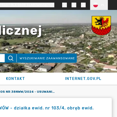
TRAST DLA OSÓB SŁABOWIDZĄCYCH
PL
licznej
WYSZUKIWANIE ZAAWANSOWANE
KONTAKT
INTERNET.GOV.PL
KARTA SIOS NR 38NWW/2024 - USUWANIE DRZEW I KRZEWÓW - DZIAŁKA EWID. NR 103/4, OBRĘB EWID. PRĄDOCIN, GMINA NOWA WIEŚ WIELKA (DECYZJA)
 - działka ewid. nr 103/4, obręb ewid.