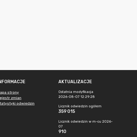
INFORMACJE
AKTUALIZACJE
Ostatnia modyfikacja
apa strony
2026-08-07 12:29:28
ejestr zmian
tatystyki odwiedzin
Licznik odwiedzin ogółem
359 015
Licznik odwiedzin w m-cu 2026-
07
910