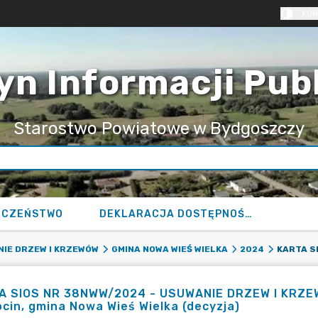
KON
yn Informacji Pub
Starostwo Powiatowe w Bydgoszczy
ECZEŃSTWO
DEKLARACJA DOSTĘPNOŚCI
IE DRZEW I KRZEWÓW
GMINA NOWA WIEŚ WIELKA
2024
A SIOS NR 38NWW/2024 - USUWANIE DRZEW I KRZEWÓW
cin, gmina Nowa Wieś Wielka (decyzja)