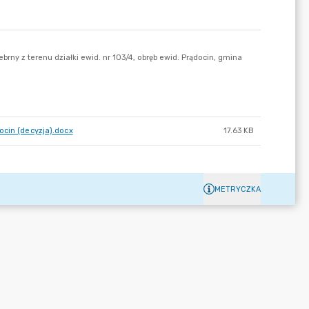
ocin (decyzja).docx
17.63 KB
METRYCZKA