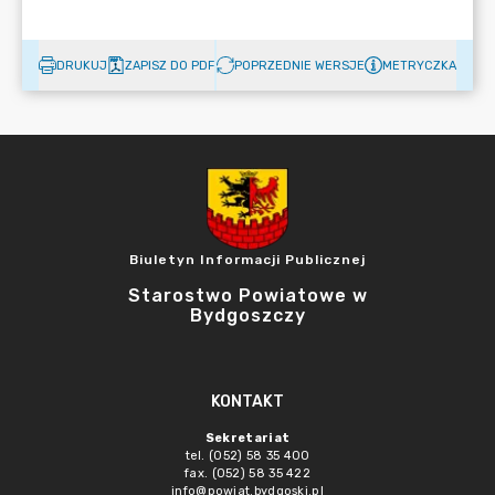
DRUKUJ
ZAPISZ DO PDF
POPRZEDNIE WERSJE
METRYCZKA
Biuletyn Informacji Publicznej
Starostwo Powiatowe w
Bydgoszczy
KONTAKT
Sekretariat
tel. (052) 58 35 400
fax. (052) 58 35 422
info@powiat.bydgoski.pl