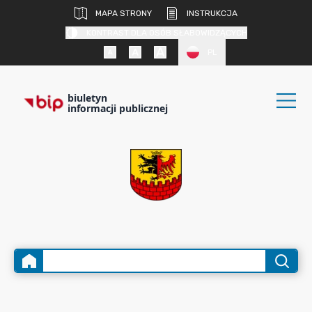
MAPA STRONY
INSTRUKCJA
KONTRAST DLA OSÓB SŁABOWIDZĄCYCH
PL
biuletyn
informacji publicznej