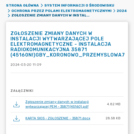
STRONA GŁÓWNA
SYSTEM INFORMACJI O ŚRODOWISKU
OCHRONA PRZEZ POLAMI ELEKTROMAGNETYCZNYMI
2024
ZGŁOSZENIE ZMIANY DANYCH W INSTALACJI WYTWARZAJĄCEJ POLE ELEKTROMAGNETYCZNE - INSTALACJA RADIOKOMUNIKACYJNA 35871 (45160N!)GBY_KORONOWO_PRZEMYSLOWA7
ZGŁOSZENIE ZMIANY DANYCH W
INSTALACJI WYTWARZAJĄCEJ POLE
ELEKTROMAGNETYCZNE - INSTALACJA
RADIOKOMUNIKACYJNA 35871
(45160N!)GBY_KORONOWO_PRZEMYSLOWA7
2024-03-20 11:09
ZAŁĄCZNIKI
Zgłoszenie zmiany danych w instalacji
4.82 MB
wytwarzającej PEM - 35871(45160).pdf
KARTA SIOS - ZGŁOSZENIE - 35871.docx
28.58 KB