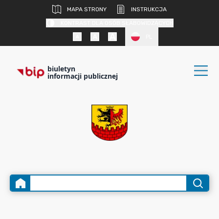
MAPA STRONY
INSTRUKCJA
KONTRAST DLA OSÓB SŁABOWIDZĄCYCH
PL
biuletyn
informacji publicznej