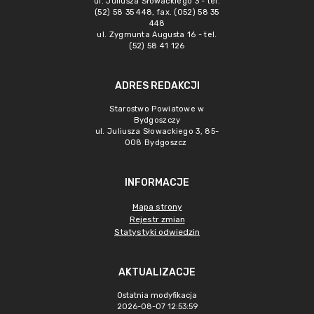
ul. Juliusza Słowackiego 3 - tel.
(52) 58 35 448, fax. (052) 58 35
448
ul. Zygmunta Augusta 16 - tel.
(52) 58 41 126
ADRES REDAKCJI
Starostwo Powiatowe w
Bydgoszczy
ul. Juliusza Słowackiego 3, 85-
008 Bydgoszcz
INFORMACJE
Mapa strony
Rejestr zmian
Statystyki odwiedzin
AKTUALIZACJE
Ostatnia modyfikacja
2026-08-07 12:53:59