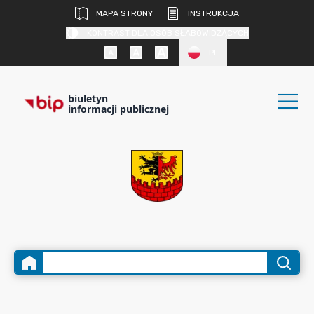
MAPA STRONY
INSTRUKCJA
KONTRAST DLA OSÓB SŁABOWIDZĄCYCH
PL
biuletyn
informacji publicznej