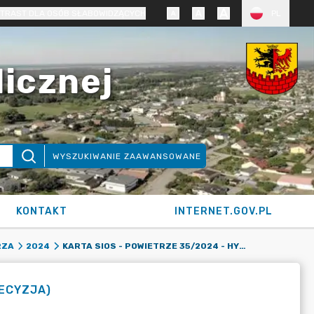
TRAST DLA OSÓB SŁABOWIDZĄCYCH
PL
licznej
WYSZUKIWANIE ZAAWANSOWANE
KONTAKT
INTERNET.GOV.PL
KARTA SIOS - POWIETRZE 35/2024 - HYDRAPRES S.A. (DECYZJA)
RZA
2024
DECYZJA)