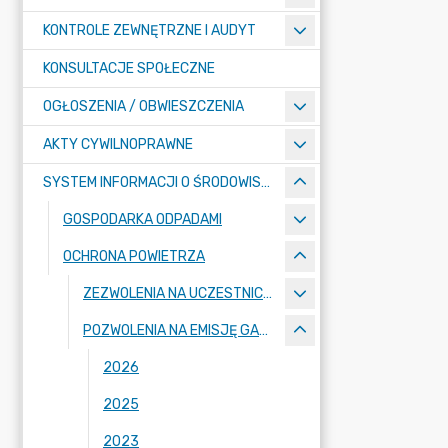
KONTROLE ZEWNĘTRZNE I AUDYT
KONSULTACJE SPOŁECZNE
OGŁOSZENIA / OBWIESZCZENIA
AKTY CYWILNOPRAWNE
SYSTEM INFORMACJI O ŚRODOWISKU
GOSPODARKA ODPADAMI
OCHRONA POWIETRZA
ZEZWOLENIA NA UCZESTNICTWO WE WSPÓLNOTOWYM SYSTEMIE HANDLU UPRAWNIENIAMI...
POZWOLENIA NA EMISJĘ GAZÓW I PYŁÓW DO POWIETRZA
2026
2025
2023