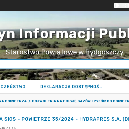
KON
yn Informacji Pub
Starostwo Powiatowe w Bydgoszczy
ECZEŃSTWO
DEKLARACJA DOSTĘPNOŚCI
NA POWIETRZA
POZWOLENIA NA EMISJĘ GAZÓW I PYŁÓW DO POWIET
A SIOS - POWIETRZE 35/2024 - HYDRAPRES S.A. (
-18 07:26