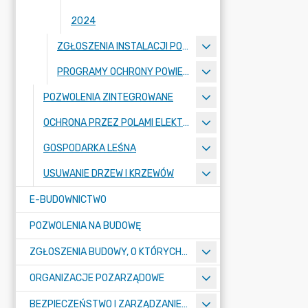
2024
ZGŁOSZENIA INSTALACJI POD KĄTEM EMISJI DO POWIETRZA
PROGRAMY OCHRONY POWIETRZA
POZWOLENIA ZINTEGROWANE
OCHRONA PRZEZ POLAMI ELEKTROMAGNETYCZNYMI
GOSPODARKA LEŚNA
USUWANIE DRZEW I KRZEWÓW
E-BUDOWNICTWO
POZWOLENIA NA BUDOWĘ
ZGŁOSZENIA BUDOWY, O KTÓRYCH MOWA W ART. 29 UST. 1 PKT 1A, 2B I 19A USTAWY PRAWO BUDOWLANE
ORGANIZACJE POZARZĄDOWE
BEZPIECZEŃSTWO I ZARZĄDZANIE KRYZYSOWE