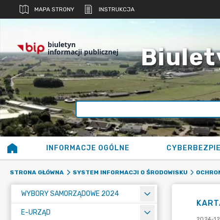
MAPA STRONY
INSTRUKCJA
biuletyn
Biulet
informacji publicznej
INFORMACJE OGÓLNE
CYBERBEZPI
STRONA GŁÓWNA
SYSTEM INFORMACJI O ŚRODOWISKU
OCHRO
WYBORY SAMORZĄDOWE 2024
KART
E-URZĄD
2024-12