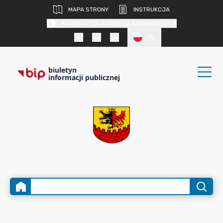
MAPA STRONY
INSTRUKCJA
KONTRAST DLA OSÓB SŁABOWIDZĄCYCH
PL
biuletyn
informacji publicznej