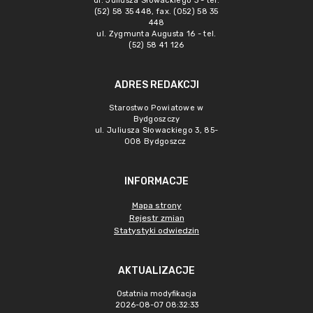
ul. Juliusza Słowackiego 3 - tel.
(52) 58 35 448, fax. (052) 58 35
448
ul. Zygmunta Augusta 16 - tel.
(52) 58 41 126
ADRES REDAKCJI
Starostwo Powiatowe w
Bydgoszczy
ul. Juliusza Słowackiego 3, 85-
008 Bydgoszcz
INFORMACJE
Mapa strony
Rejestr zmian
Statystyki odwiedzin
AKTUALIZACJE
Ostatnia modyfikacja
2026-08-07 08:32:33