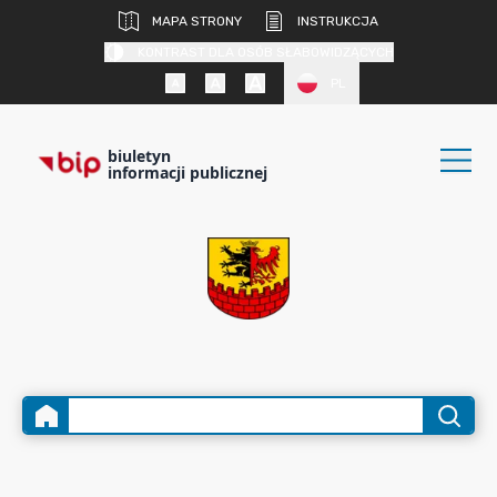
MAPA STRONY
INSTRUKCJA
KONTRAST DLA OSÓB SŁABOWIDZĄCYCH
PL
biuletyn
informacji publicznej